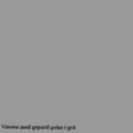
Viscose med gepard print i grå