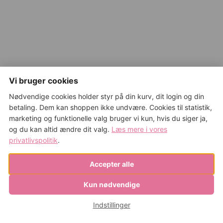
kr.
5,60
Vi bruger cookies
Nødvendige cookies holder styr på din kurv, dit login og din
betaling. Dem kan shoppen ikke undvære. Cookies til statistik,
marketing og funktionelle valg bruger vi kun, hvis du siger ja,
og du kan altid ændre dit valg.
Læs mere i vores
privatlivspolitik
.
Accepter alle
Kun nødvendige
Indstillinger