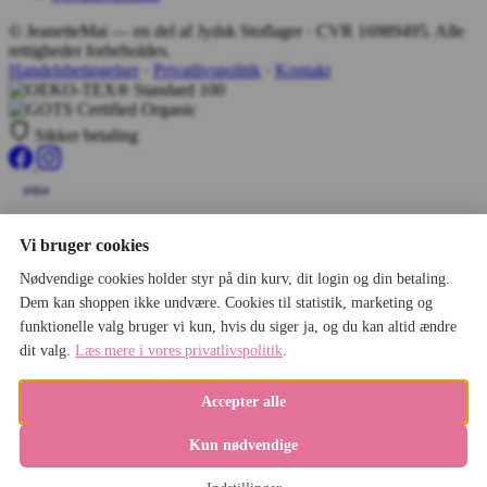
© JeanetteMai — en del af Jydsk Stoflager · CVR 16989495. Alle
rettigheder forbeholdes.
Handelsbetingelser
·
Privatlivspolitik
·
Kontakt
Sikker betaling
VISA
Vi bruger cookies
Nødvendige cookies holder styr på din kurv, dit login og din betaling.
Dem kan shoppen ikke undvære. Cookies til statistik, marketing og
MobilePay
funktionelle valg bruger vi kun, hvis du siger ja, og du kan altid ændre
 Pay
dit valg.
Læs mere i vores privatlivspolitik
.
G
Pay
Accepter alle
Levering med
GLS
Kun nødvendige