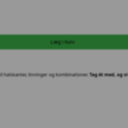
Læg i kurv
 til halskanter, linninger og kombinationer.
Tag ét med, og v