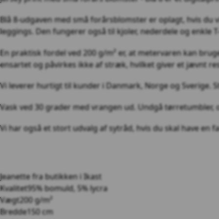
Blå 8-udgaven med små forårsblomster er oplagt, hvis du vil
leggings. Den fungerer også til kjoler, nederdele og enkle T-
En praktisk fordel ved 200 g/m² er, at metervaren kan bruges
ensartet og påvirkes ikke af stræk, hvilket giver et jævnt r
Vi leverer hurtigt til kunder i Danmark, Norge og Sverige. 
Vask ved 30 grader med vrangen ud. Undgå tørretumbler, og 
Vi har også et stort udvalg af sytråd, hvis du skal have en fa
Jeanette
fra butikken i Ikast
Kvalitet
95% bomuld, 5% lycra
Vægt
200 g/m²
Bredde
150 cm