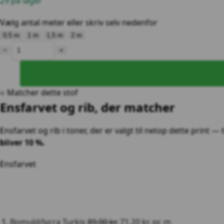
29 på lager
Vælg antal meter
eller skriv selv nedenfor
0,5 m
1 m
1,5 m
2 m
−
+
○ Matcher dette stof
Ensfarvet og rib, der matcher
Ensfarvet og rib i toner, der er valgt til netop dette print —
bliver 10 %.
Ensfarvet
Bomuld/lycra Turkis
89,00
kr.
71,20
kr.
pr. m