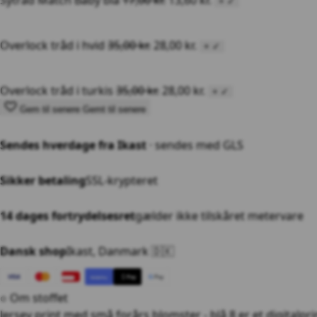
+
✓
Overlock tråd i hvid
35,00
kr.
28,00
kr.
+
✓
Overlock tråd i turkis
35,00
kr.
28,00
kr.
+
✓
Gem til senere
Gemt til senere
Sendes hverdage fra Ikast
· sendes med GLS
Sikker betaling
SSL-krypteret
14 dages fortrydelsesret
gælder ikke tilskåret metervare
Dansk shop
Ikast, Danmark
🇩🇰
VISA
 Pay
G
Pay
MobilePay
○ Om stoffet
Jersey print med små forårs blomster - blå 8 er et digitalpr