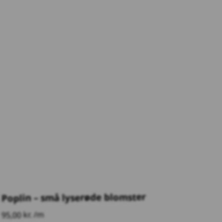
Poplin – små lyserøde blomster
95,00 kr. /m