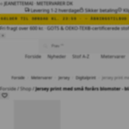
○ JEANETTEMAI · METERVARER
DK
Levering 1-2 hverdage
Sikker betaling
Kli
 23:59 · ✂ ÅBNINGSTILBUD · 20 % PÅ ALT · RABAT
Fri fragt over 600 kr. · GOTS & OEKO-TEX®-certificerede sto
×
Forside
Nyheder
Stof A-Z
Metervarer
Forside
Metervarer
Jersey
Digitalprint
Jersey print m
/
/
/
/
Forside
/
Shop
/
Jersey print med små forårs blomster - bl