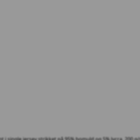
int i single jersey strikket på 95% bomuld og 5% lycra, 200 