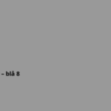
– blå 8