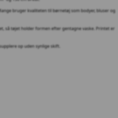
 Mange bruger kvaliteten til børnetøj som bodyer, bluser og
et, så tøjet holder formen efter gentagne vaske. Printet er
supplere op uden synlige skift.