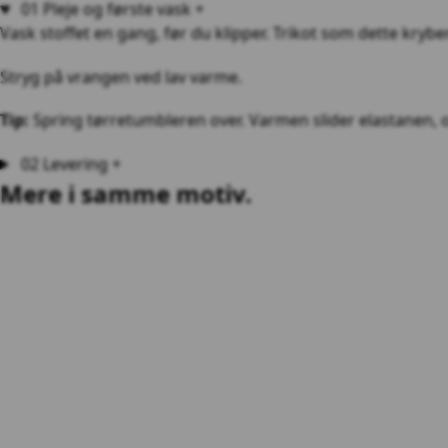
01
Pleje og første vask
+
Vask stoffet en gang, før du klipper. Trikot som dette kryb
Stryg på vrangen ved lav varme.
Tip:
Spring tørretumbleren over. Varmen slider elastanen, og 
02
Levering
+
Mere i
samme motiv
.