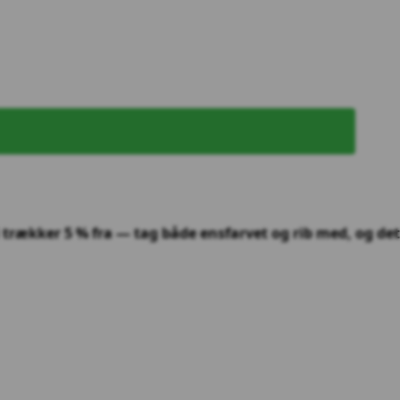
i trækker 5 % fra — tag både ensfarvet og rib med, og det