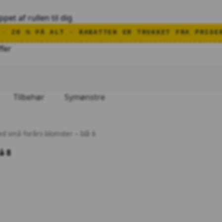
ppet af rullen til dig
TEN ER TRUKKET FRA PRISERNE · GÆLDER TIL SØNDA
ffer
Tilbehør
Symønstre
ed små forårs blomster – blå 8
å 8