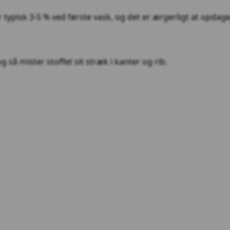
er typisk 3-5 % ved første vask, og det er ærgerligt at opda
så mister stoffet sit stræk i kanter og rib.