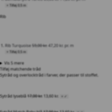
+ Tilføj 0,5 m
Rib
Rib Turquoise
59,00
kr.
47,20
kr.
pr. m
+ Tilføj 0,5 m
Vis 5 mere
Tilføj matchende tråd
Sytråd og overlocktråd i farver, der passer til stoffet.
Sytråd lyseblå
17,00
kr.
13,60
kr.
+
✓
Sytråd Match Baby blå
17,00
kr.
13,60
kr.