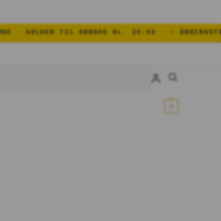
G KL. 23:59 · ✂ ÅBNINGSTILBUD · 20 % PÅ ALT · 
Søg
0,00
kr.
0