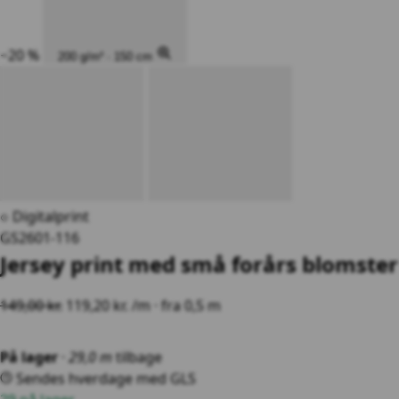
−20 %
200 g/m² · 150 cm
○ Digitalprint
GS2601-116
Jersey print med små forårs blomster 
149,00 kr.
119,20 kr.
/m · fra 0,5 m
På lager
·
29,0 m
tilbage
Sendes hverdage med GLS