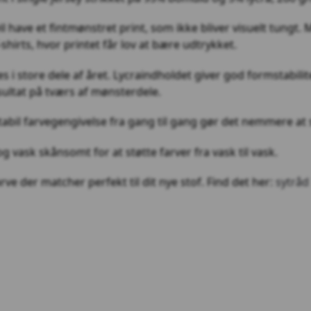
 have et fintmønstret print, som ikke bliver visuelt tungt.
shirts, hvor printet får lov at bære udtrykket.
 i store dele af året. Lycraindholdet giver god formstabilit
esultat på tværs af mønsterdele.
Stabil farvegengivelse fra gang til gang gør det nemmere at 
vask skånsomt for at støtte farver fra vask til vask.
rve der matcher perfekt til dit nye stof. Find det her:
sytråd