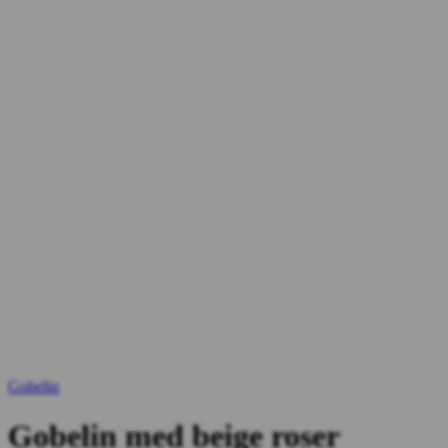
Gobelin
Gobelin med beige roser