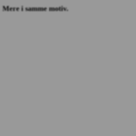
Mere i
samme motiv
.